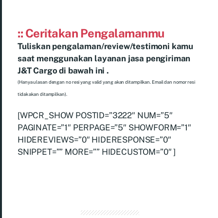
:: Ceritakan Pengalamanmu
Tuliskan pengalaman/review/testimoni kamu
saat menggunakan layanan jasa pengiriman
J&T Cargo di bawah ini .
(Hanya ulasan dengan no resi yang valid yang akan ditampilkan. Email dan nomor resi
tidak akan ditampilkan).
[WPCR_SHOW POSTID=”3222″ NUM=”5″
PAGINATE=”1″ PERPAGE=”5″ SHOWFORM=”1″
HIDEREVIEWS=”0″ HIDERESPONSE=”0″
SNIPPET=”” MORE=”” HIDECUSTOM=”0″ ]