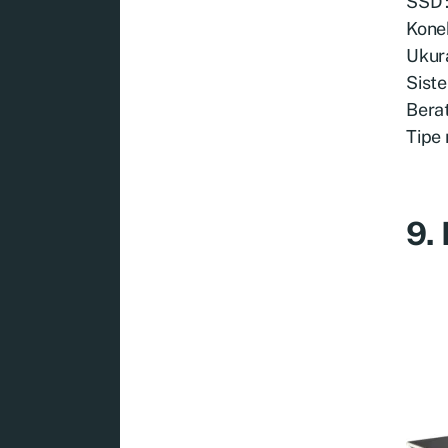
SSD 
Konek
Ukura
Sist
Berat
Tipe
9.