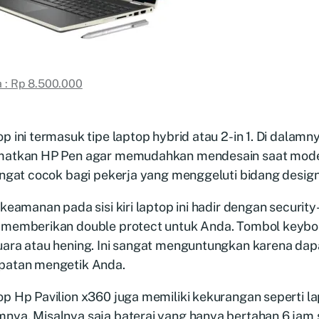
 : Rp 8.500.000
p ini termasuk tipe laptop hybrid atau 2-in 1. Di dalamn
matkan HP Pen agar memudahkan mendesain saat mode 
angat cocok bagi pekerja yang menggeluti bidang design 
 keamanan pada sisi kiri laptop ini hadir dengan security-l
 memberikan double protect untuk Anda. Tombol keyboa
uara atau hening. Ini sangat menguntungkan karena d
patan mengetik Anda.
p Hp Pavilion x360 juga memiliki kekurangan seperti l
nya. Misalnya saja baterai yang hanya bertahan 6 jam