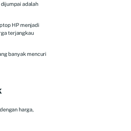
 dijumpai adalah
aptop HP menjadi
arga terjangkau
 yang banyak mencuri
k
 dengan harga,