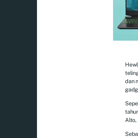
Hewl
telin
dan m
gadg
Seper
tahun
Alto,
Seba