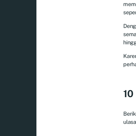
memp
seper
Deng
semak
hingg
Karen
perha
10
Berik
ulasa