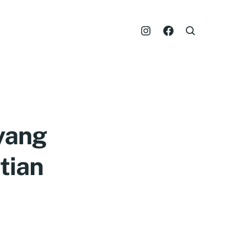
yang
tian