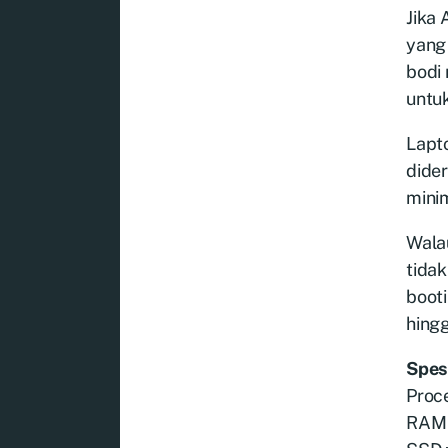
Jika
yang 
bodi 
untu
Lapto
dide
mini
Wala
tida
booti
hing
Spes
Proce
RAM 