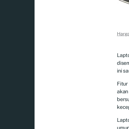
Harga
Lapto
dise
ini s
Fitur
akan
bers
kece
Lapto
umum