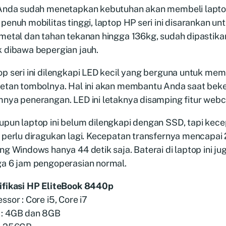
 Anda sudah menetapkan kebutuhan akan membeli lapto
penuh mobilitas tinggi, laptop HP seri ini disarankan u
metal dan tahan tekanan hingga 136kg, sudah dipastika
k dibawa bepergian jauh.
p seri ini dilengkapi LED kecil yang berguna untuk me
retan tombolnya. Hal ini akan membantu Anda saat beke
mnya penerangan. LED ini letaknya disamping fitur web
upun laptop ini belum dilengkapi dengan SSD, tapi kece
k perlu diragukan lagi. Kecepatan transfernya mencap
ng Windows hanya 44 detik saja. Baterai di laptop ini ju
ga 6 jam pengoperasian normal.
ifikasi HP EliteBook 8440p
ssor : Core i5, Core i7
: 4GB dan 8GB