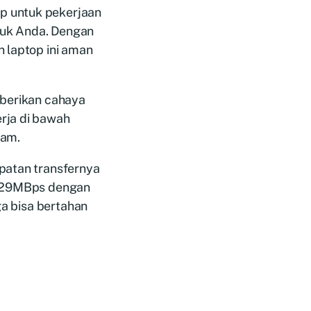
p untuk pekerjaan
ntuk Anda. Dengan
n laptop ini aman
mberikan cahaya
rja di bawah
cam.
patan transfernya
ai 29MBps dengan
ga bisa bertahan