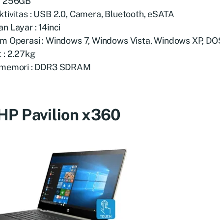
: 256GB
tivitas : USB 2.0, Camera, Bluetooth, eSATA
n Layar : 14inci
em Operasi : Windows 7, Windows Vista, Windows XP, DO
 : 2.27kg
 memori : DDR3 SDRAM
 HP Pavilion x360