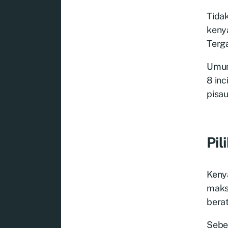
Tidak
keny
Terga
Umum
8 inc
pisau
Pi
Keny
maks
bera
Sebe