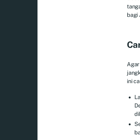
tang
bagi
Car
Agar
jang
ini c
La
De
di
Se
ba