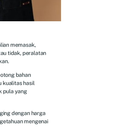
hlian memasak,
au tidak, peralatan
kan.
motong bahan
 kualitas hasil
k pula yang
aging dengan harga
ngetahuan mengenai