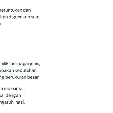
 peruntukan dan
kan digunakan saat
.
liki berbagai jenis,
 Apakah kebutuhan
g berukuran besar.
ra maksimal,
uai dengan
garuhi hasil