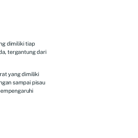
g dimiliki tiap
eda, tergantung dari
at yang dimiliki
ngan sampai pisau
t mempengaruhi