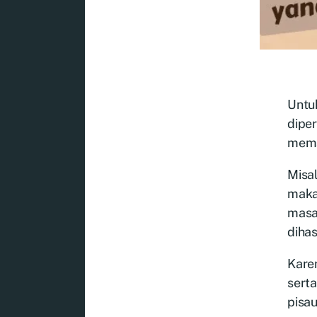
Untu
diper
mema
Misa
makan
masa
dihas
Kare
sert
pisa