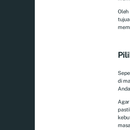
Oleh 
tuju
mema
Pil
Seper
di m
Anda
Agar
past
kebut
masa