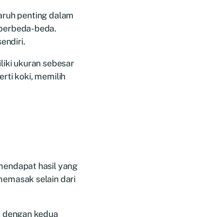
garuh penting dalam
berbeda-beda.
endiri.
iki ukuran sebesar
rti koki, memilih
endapat hasil yang
emasak selain dari
t dengan kedua