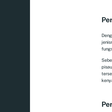
Per
Denga
jenis
fungs
Sebe
pisa
terse
keny
Per