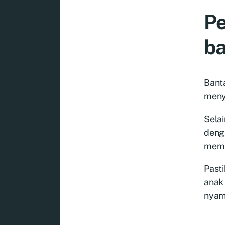
Pe
ba
Bant
menye
Selai
deng
memu
Pasti
anak 
nyam