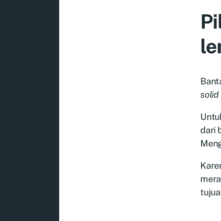
Pi
le
Banta
solid
Untu
dari 
Meng
Kare
mera
tujua