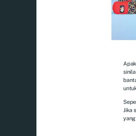
Apak
sini
banta
untuk
Seper
Jika 
yang 