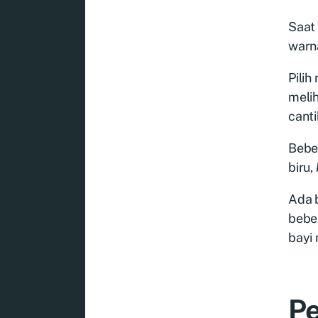
Saat
warna
Pilih
melih
canti
Bebe
biru,
Ada b
bebe
bayi
Pe