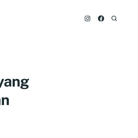
 yang
an