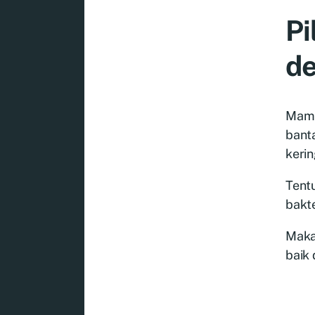
Pi
de
Mamp
banta
kerin
Tent
bakte
Maka
baik