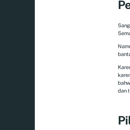
Pe
Sanga
Semak
Namun
bant
Karen
kare
bahwa
dan 
Pi