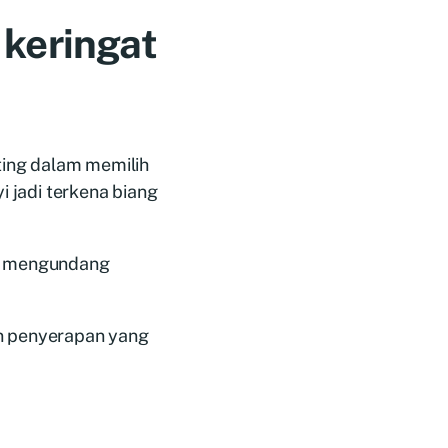
 keringat
ing dalam memilih
i jadi terkena biang
sa mengundang
an penyerapan yang