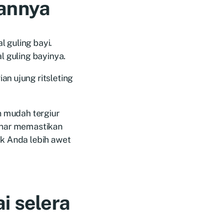
tannya
 guling bayi.
l guling bayinya.
n ujung ritsleting
n mudah tergiur
benar memastikan
ak Anda lebih awet
i selera