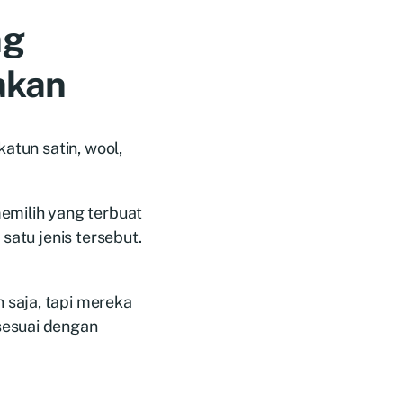
ng
akan
atun satin, wool,
emilih yang terbuat
satu jenis tersebut.
 saja, tapi mereka
sesuai dengan