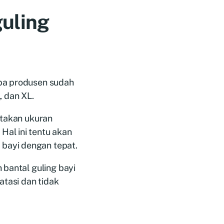
guling
apa produsen sudah
, dan XL.
rtakan ukuran
al ini tentu akan
bayi dengan tepat.
 bantal guling bayi
atasi dan tidak